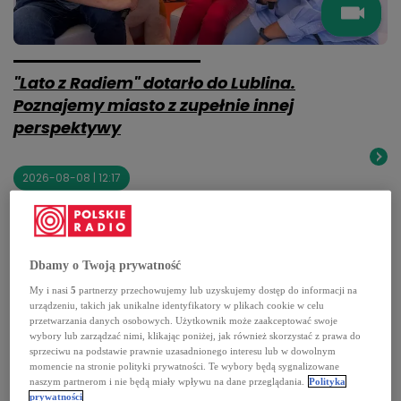
"Lato z Radiem" dotarło do Lublina.
Poznajemy miasto z zupełnie innej
perspektywy
2026-08-08 | 12:17
Dbamy o Twoją prywatność
NAPISZ
My i nasi
5
partnerzy przechowujemy lub uzyskujemy dostęp do informacji na
DO NAS
urządzeniu, takich jak unikalne identyfikatory w plikach cookie w celu
przetwarzania danych osobowych. Użytkownik może zaakceptować swoje
wybory lub zarządzać nimi, klikając poniżej, jak również skorzystać z prawa do
sprzeciwu na podstawie prawnie uzasadnionego interesu lub w dowolnym
momencie na stronie polityki prywatności. Te wybory będą sygnalizowane
naszym partnerom i nie będą miały wpływu na dane przeglądania.
Polityka
prywatności