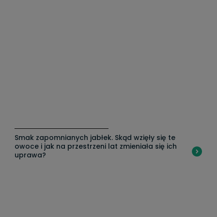
Smak zapomnianych jabłek. Skąd wzięły się te
"C
owoce i jak na przestrzeni lat zmieniała się ich
z
uprawa?