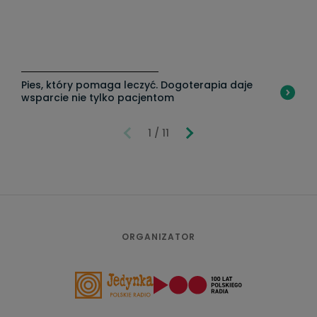
Pies, który pomaga leczyć. Dogoterapia daje
"A
wsparcie nie tylko pacjentom
w
1 / 11
ORGANIZATOR