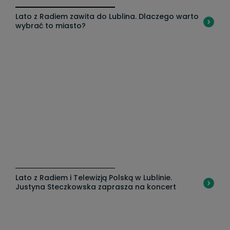
Lato z Radiem zawita do Lublina. Dlaczego warto
Uz
wybrać to miasto?
pr
Lato z Radiem i Telewizją Polską w Lublinie.
30
Justyna Steczkowska zaprasza na koncert
N