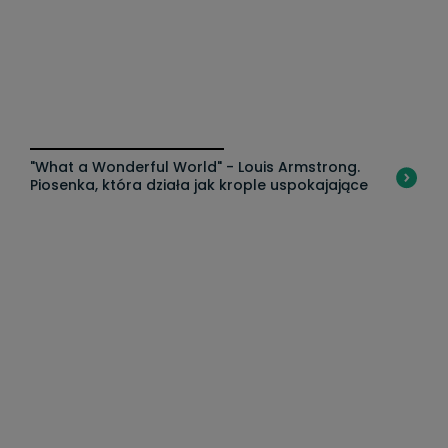
Ru
"What a Wonderful World" - Louis Armstrong.
w
Piosenka, która działa jak krople uspokajające
je