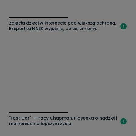
Zdjęcia dzieci w internecie pod większą ochroną.
Ka
Ekspertka NASK wyjaśnia, co się zmieniło
Z
"Fast Car" - Tracy Chapman. Piosenka o nadziei i
"C
marzeniach o lepszym życiu
za