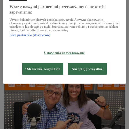
Wraz z naszymi partnerami przetwarzamy dane w celu
zapewnienia:
Użycie dokładnych danych geolokalizacyjnych. Aktywne skanowanie
charakterystyki urządzenia do celów identyfikacji. Przechowywanie informacji na
urządzeniu lub dostęp do nich. Spersonalizowane reklamy i treści, pomiar reklam
i treści, badnie odbiorców i ulepszanie usług.
Lista partnerów (dostawców)
Ustawienia zaawansowane
Viki Gabor wystąpi na "Lecie z Radiem" w Lublinie.
"Nie mogę się doczekać"
Odrzucenie wszystkich
Akceptuję wszystkie