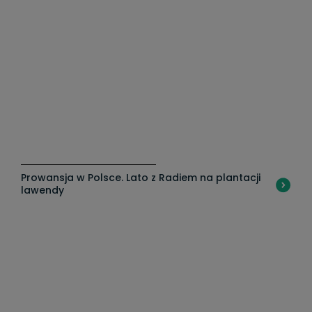
Prowansja w Polsce. Lato z Radiem na plantacji
T
lawendy
pr