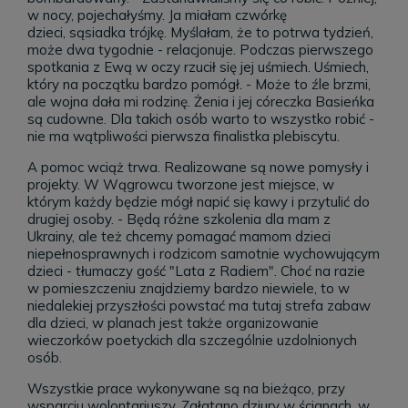
w nocy, pojechałyśmy. Ja miałam czwórkę
dzieci, sąsiadka trójkę. Myślałam, że to potrwa tydzień,
może dwa tygodnie - relacjonuje. Podczas pierwszego
spotkania z Ewą w oczy rzucił się jej uśmiech. Uśmiech,
który na początku bardzo pomógł. - Może to źle brzmi,
ale wojna dała mi rodzinę. Żenia i jej córeczka Basieńka
są cudowne. Dla takich osób warto to wszystko robić -
nie ma wątpliwości pierwsza finalistka plebiscytu.
A pomoc wciąż trwa. Realizowane są nowe pomysły i
projekty. W Wągrowcu tworzone jest miejsce, w
którym każdy będzie mógł napić się kawy i przytulić do
drugiej osoby. - Będą różne szkolenia dla mam z
Ukrainy, ale też chcemy pomagać mamom dzieci
niepełnosprawnych i rodzicom samotnie wychowującym
dzieci - tłumaczy gość "Lata z Radiem". Choć na razie
w pomieszczeniu znajdziemy bardzo niewiele, to w
niedalekiej przyszłości powstać ma tutaj strefa zabaw
dla dzieci, w planach jest także organizowanie
wieczorków poetyckich dla szczególnie uzdolnionych
osób.
Wszystkie prace wykonywane są na bieżąco, przy
wsparciu wolontariuszy. Załatano dziury w ścianach, w