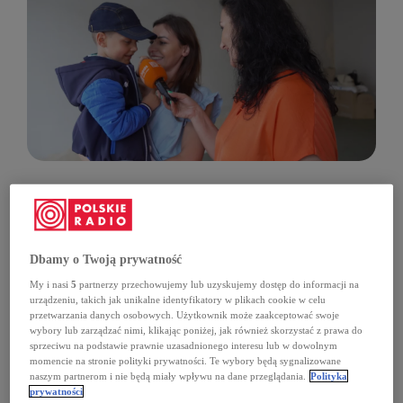
Ewa Pawlicka jest pierwszą
finalistką Plebiscytu Liga
Superbohaterów "Lata z
Jedynka
03:55
Radiem" cz. 1 (Lato z
Dbamy o Twoją prywatność
Radiem/Jedynka)
My i nasi
5
partnerzy przechowujemy lub uzyskujemy dostęp do informacji na
urządzeniu, takich jak unikalne identyfikatory w plikach cookie w celu
przetwarzania danych osobowych. Użytkownik może zaakceptować swoje
Ewa Pawlicka jest pierwszą
wybory lub zarządzać nimi, klikając poniżej, jak również skorzystać z prawa do
sprzeciwu na podstawie prawnie uzasadnionego interesu lub w dowolnym
finalistką Plebiscytu Liga
momencie na stronie polityki prywatności. Te wybory będą sygnalizowane
Superbohaterów "Lata z
Jedynka
04:59
naszym partnerom i nie będą miały wpływu na dane przeglądania.
Polityka
Radiem" cz. 2 (Lato z
prywatności