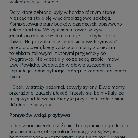
wolontariuszy - dodaje.
Dary, które zebrano, były w bardzo różnym stanie.
Niezbędna stała się więc drobiazgowa selekcja.
Kompletowano pary bucików dziecięcych, opisywano
kolejne kartony. Wszystkiemu towarzyszyły
jednak przede wszystkim emocje. - To były ciężkie
chwile. Na początku musiałam się powstrzymywać
przed płaczem, kiedy widziałam mamy z dziećmi i
torebkami foliowymi, z którymi przyjechały do
Wągrowca. Nie wiedziały, co ze sobą zrobić - mówi
Ewa Pawlicka. Dodaje, że w głowie szczególnie
zapadła jej jedna sytuacja, której nie zapomni do końca
życia.
- Obok, w straży pożarnej, zawyły syreny. Dwie mamy,
przerażone, zaczęły płakać. Trzęsły się, bo myślały, że
tutaj wybuchła wojna. Kiedy je przytuliłam, cała z nimi
drżałam - słyszymy.
Pomysłów wciąż przybywa
Jedną z uciekinierek jest Żenia. Tego pamiętnego dnia, o
godzinie 5 rano, otrzymała informację, że Kijów jest
bombardowany. - Zastanawialiśmy się co robić. Później,