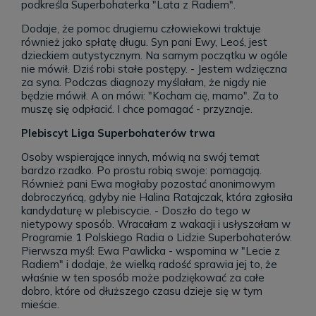
podkreśla Superbohaterka "Lata z Radiem".
Dodaje, że pomoc drugiemu człowiekowi traktuje
również jako spłatę długu. Syn pani Ewy, Leoś, jest
dzieckiem autystycznym. Na samym początku w ogóle
nie mówił. Dziś robi stałe postępy. - Jestem wdzięczna
za syna. Podczas diagnozy myślałam, że nigdy nie
będzie mówił. A on mówi: "Kocham cię, mamo". Za to
muszę się odpłacić. I chce pomagać - przyznaje.
Plebiscyt Liga Superbohaterów trwa
Osoby wspierające innych, mówią na swój temat
bardzo rzadko. Po prostu robią swoje: pomagają.
Również pani Ewa mogłaby pozostać anonimowym
dobroczyńcą, gdyby nie Halina Ratajczak, która zgłosiła
kandydaturę w plebiscycie. - Doszło do tego w
nietypowy sposób. Wracałam z wakacji i usłyszałam w
Programie 1 Polskiego Radia o Lidzie Superbohaterów.
Pierwsza myśl: Ewa Pawlicka - wspomina w "Lecie z
Radiem" i dodaje, że wielką radość sprawia jej to, że
właśnie w ten sposób może podziękować za całe
dobro, które od dłuższego czasu dzieje się w tym
mieście.