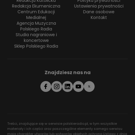
Redakcja Katolicka
Polityka prywatności
Redakcja Ekumeniczna
Ustawienia prywatności
Centrum Edukacji
Dane osobowe
Medialnej
Kontakt
Agencja Muzyczna
Polskiego Radia
Studia nagraniowe i
koncertowe
Sklep Polskiego Radia
Znajdziesz nas na
Treści, znajdujące się w serwisie polskieradio.pl, w tym wszystkie
materiały i ich części oraz poszczególne elementy samego serwisu
mają charakter utworów lub wytworów objętych ochroną Ustawy z dnia