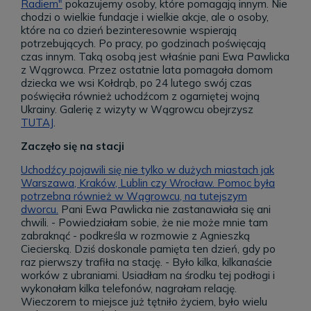
Radiem"
pokazujemy osoby, które pomagają innym. Nie
chodzi o wielkie fundacje i wielkie akcje, ale o osoby,
które na co dzień bezinteresownie wspierają
potrzebujących. Po pracy, po godzinach poświęcają
czas innym.
Taką osobą jest właśnie pani Ewa Pawlicka
z Wągrowca. Przez ostatnie lata pomagała domom
dziecka we wsi Kołdrąb, po 24 lutego swój czas
poświęciła również uchodźcom z ogarniętej wojną
Ukrainy. Galerię z wizyty w Wągrowcu obejrzysz
TUTAJ
.
Zaczęło się na stacji
Uchodźcy pojawili się nie tylko w dużych miastach jak
Warszawa, Kraków, Lublin czy Wrocław. Pomoc była
potrzebna również w Wągrowcu, na tutejszym
dworcu.
Pani Ewa Pawlicka nie zastanawiała się ani
chwili. - Powiedziałam sobie, że nie może mnie tam
zabraknąć - podkreśla w rozmowie z Agnieszką
Ciecierską. Dziś doskonale pamięta ten dzień, gdy po
raz pierwszy trafiła na stację. - Było kilka, kilkanaście
worków z ubraniami. Usiadłam na środku tej podłogi i
wykonałam kilka telefonów, nagrałam relację.
Wieczorem to miejsce już tętniło życiem, było wielu