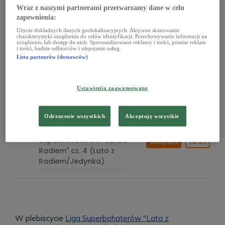
Radiem/Jedynka)
Wraz z naszymi partnerami przetwarzamy dane w celu
zapewnienia:
Użycie dokładnych danych geolokalizacyjnych. Aktywne skanowanie
charakterystyki urządzenia do celów identyfikacji. Przechowywanie informacji na
Ewa Pawlicka jest pierwszą
urządzeniu lub dostęp do nich. Spersonalizowane reklamy i treści, pomiar reklam
i treści, badnie odbiorców i ulepszanie usług.
finalistką Plebiscytu Liga
Lista partnerów (dostawców)
Superbohaterów "Lata z
Jedynka
06:31
Radiem" cz. 3 (Lato z
Radiem/Jedynka)
Ustawienia zaawansowane
Odrzucenie wszystkich
Akceptuję wszystkie
Ewa Pawlicka jest pierwszą
finalistką Plebiscytu Liga
Superbohaterów "Lata z
Jedynka
06:25
Radiem" cz. 4 (Lato z
Radiem/Jedynka)
W plebiscycie
Liga Superbohaterów "Lata z