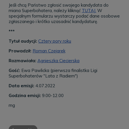
Jeśli chcą Państwo zgłosić swojego kandydata do
miana Superbohatera, należy kliknąć
TUTAJ.
W
specjalnym formularzu wystarczy podać dane osobowe
zgłaszanego i krótko uzasadnić kandydaturę.
***
Tytuł audycji:
Cztery pory roku
Prowadził:
Roman Czejarek
Rozmawiała:
Agnieszka Ciecierska
Gość:
Ewa Pawlicka (pierwsza finalistka Ligi
Superbohaterów "Lata z Radiem")
Data emisji:
4.07.2022
Godzina emisji:
9.00-12.00
mg