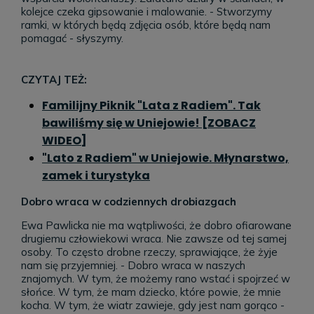
kolejce czeka gipsowanie i malowanie. - Stworzymy
ramki, w których będą zdjęcia osób, które będą nam
pomagać - słyszymy.
CZYTAJ TEŻ:
Familijny Piknik "Lata z Radiem". Tak
bawiliśmy się w Uniejowie! [ZOBACZ
WIDEO]
"Lato z Radiem" w Uniejowie. Młynarstwo,
zamek i turystyka
Dobro wraca w codziennych drobiazgach
Ewa Pawlicka nie ma wątpliwości, że dobro ofiarowane
drugiemu człowiekowi wraca. Nie zawsze od tej samej
osoby. To często drobne rzeczy, sprawiające, że żyje
nam się przyjemniej. - Dobro wraca w naszych
znajomych. W tym, że możemy rano wstać i spojrzeć w
słońce. W tym, że mam dziecko, które powie, że mnie
kocha. W tym, że wiatr zawieje, gdy jest nam gorąco -